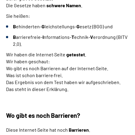
Die Gesetze haben
schwere Namen
.
Sie heißen:
B
ehinderten-
G
leichstellungs-
G
esetz (BGG) und
B
arrierefreie-
I
nformations-
T
echnik-
V
erordnung (BITV
2.0).
Wir haben die Internet·Seite
getestet
.
Wir haben geschaut:
Wo gibt es noch Barrieren auf der Internet·Seite.
Was ist schon barriere·frei.
Das Ergebnis von dem Test haben wir aufgeschrieben.
Das steht in dieser Erklärung.
Wo gibt es noch Barrieren?
Diese Internet·Seite hat noch
Barrieren
.