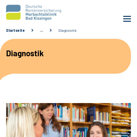
Startseite
…
Diagnostik
Unsere Klinik
Diagnostik
Unsere Angebote
Service
Karriere
Sozialdienste & Zuweisende
Suche