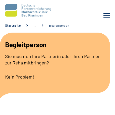
Startseite
…
Begleitperson
Unsere Klinik
Begleitperson
Unsere Angebote
Sie möchten Ihre Partnerin oder Ihren Partner
zur Reha mitbringen?
Service
Kein Problem!
Karriere
Sozialdienste & Zuweisende
Suche