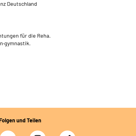
anz Deutschland
htungen für die Reha.
en·gymnastik.
Folgen und Teilen
Facebook
Instagram