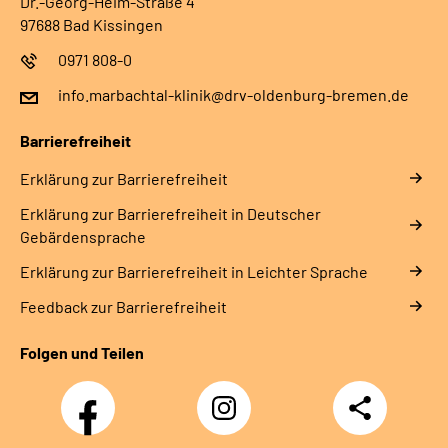
Dr.-Georg-Heim-Straße 4
Leichte Sprache
97688 Bad Kissingen
0971 808-0
Gebärdensprache
info.marbachtal-klinik@drv-oldenburg-bremen.de
Barrierefreiheit
Erklärung zur Barrierefreiheit
Erklärung zur Barrierefreiheit in Deutscher
Gebärdensprache
Erklärung zur Barrierefreiheit in Leichter Sprache
Feedback zur Barrierefreiheit
Folgen und Teilen
Facebook
Instagram
Teilen