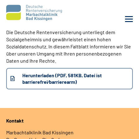
Die Deutsche Rentenversicherung unterliegt dem
Sozialgeheimnis und gewährleistet einen hohen
Unsere Klinik
Sozialdatenschutz. In diesem Faltblatt informieren wir Sie
über unseren Umgang mit Ihren personenbezogenen
Unsere Angebote
Daten und Ihre Rechte.
Herunterladen (PDF, 581KB, Datei ist
Service
barrierefrei⁄barrierearm)
Karriere
Sozialdienste & Zuweisende
Kontakt
Suche
Marbachtalklinik Bad Kissingen