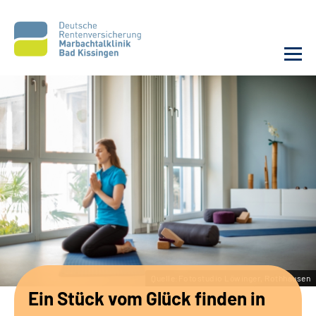
Unsere Klinik
Unsere Angebote
Service
Karriere
Sozialdienste & Zuweisende
Quelle:Fotostudio Löwinger, Rothhausen
Ein Stück vom Glück finden in
Suche