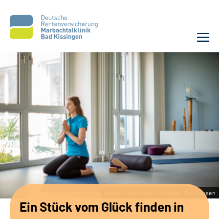
Unsere Klinik
Unsere Angebote
Service
Karriere
Sozialdienste & Zuweisende
Quelle:Fotostudio Löwinger, Rothhausen
Ein Stück vom Glück finden in
Suche