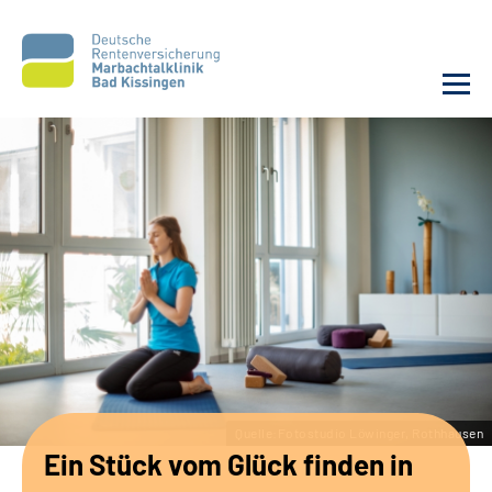
Unsere Klinik
Unsere Angebote
Service
Karriere
Sozialdienste & Zuweisende
Quelle:Fotostudio Löwinger, Rothhausen
Ein Stück vom Glück finden in
Suche